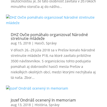
skutočnosťou je, že táto osobnosť zavítala v 20.rokoch
minulého storočia aj do nášho...
DHZ Ovčie pomáhalo organizovať Národné
stretnutie mládeže
aug 15, 2018
|
Hasiči
,
Správy
V dňoch 26.-29.júla 2018 sa v Prešov konalo Národné
stretnutie mládeže P18, na ktoré zavítalo približne
3500 návštevníkov. S organizáciou tohto podujatia
pomáhali aj dobrovoľní hasiči mesta Prešov a
niekoľkých okolitých obcí, medzi ktorými nechýbala aj
tá naša. Zbor...
Jozef Ondriáš ocenený In memoriam
aug 13, 2018
|
História
,
Správy