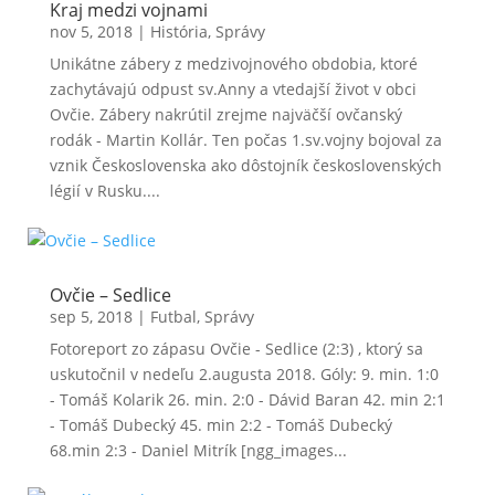
Kraj medzi vojnami
nov 5, 2018
|
História
,
Správy
Unikátne zábery z medzivojnového obdobia, ktoré
zachytávajú odpust sv.Anny a vtedajší život v obci
Ovčie. Zábery nakrútil zrejme najväčší ovčanský
rodák - Martin Kollár. Ten počas 1.sv.vojny bojoval za
vznik Československa ako dôstojník československých
légií v Rusku....
Ovčie – Sedlice
sep 5, 2018
|
Futbal
,
Správy
Fotoreport zo zápasu Ovčie - Sedlice (2:3) , ktorý sa
uskutočnil v nedeľu 2.augusta 2018. Góly: 9. min. 1:0
- Tomáš Kolarik 26. min. 2:0 - Dávid Baran 42. min 2:1
- Tomáš Dubecký 45. min 2:2 - Tomáš Dubecký
68.min 2:3 - Daniel Mitrík [ngg_images...