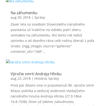
Na záhumenku
aug 30, 2018
|
Správy
Záver leta so sviatkom Slovenského národného
povstania už tradične na vidieku patrí zberu
zemiakov na záhumenku. Ani tento rok nebol
výnimku a od skorého rána celé rodiny zberali z poľa
úrodu. [ngg_images source="galleries"
container_ids="268"...
Výročie smrti Andreja Hlinku
aug 23, 2018
|
História
,
Správy
Pred pár dňami sme si pripomenuli 80. výročie smrti
kňaza, politika a vedúcej osobnosti vtedajšieho
národného hnutia Andreja Hlinku (27.9.1864-
16.8.1938). Dnes už takmer zabudnutou