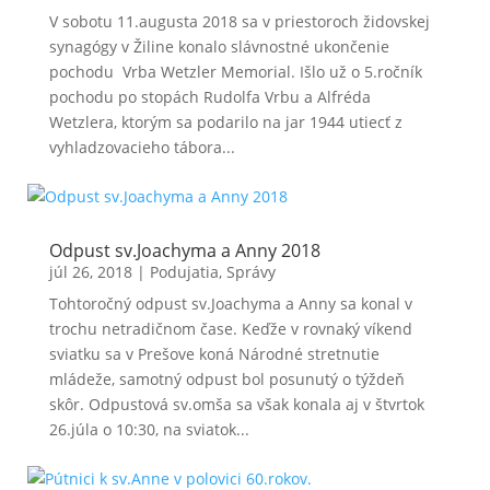
V sobotu 11.augusta 2018 sa v priestoroch židovskej
synagógy v Žiline konalo slávnostné ukončenie
pochodu Vrba Wetzler Memorial. Išlo už o 5.ročník
pochodu po stopách Rudolfa Vrbu a Alfréda
Wetzlera, ktorým sa podarilo na jar 1944 utiecť z
vyhladzovacieho tábora...
Odpust sv.Joachyma a Anny 2018
júl 26, 2018
|
Podujatia
,
Správy
Tohtoročný odpust sv.Joachyma a Anny sa konal v
trochu netradičnom čase. Keďže v rovnaký víkend
sviatku sa v Prešove koná Národné stretnutie
mládeže, samotný odpust bol posunutý o týždeň
skôr. Odpustová sv.omša sa však konala aj v štvrtok
26.júla o 10:30, na sviatok...