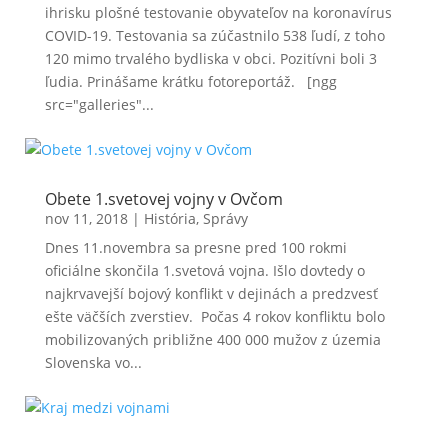
ihrisku plošné testovanie obyvateľov na koronavírus
COVID-19. Testovania sa zúčastnilo 538 ľudí, z toho
120 mimo trvalého bydliska v obci. Pozitívni boli 3
ľudia. Prinášame krátku fotoreportáž. [ngg
src="galleries"...
Obete 1.svetovej vojny v Ovčom
nov 11, 2018
|
História
,
Správy
Dnes 11.novembra sa presne pred 100 rokmi
oficiálne skončila 1.svetová vojna. Išlo dovtedy o
najkrvavejší bojový konflikt v dejinách a predzvesť
ešte väčších zverstiev. Počas 4 rokov konfliktu bolo
mobilizovaných približne 400 000 mužov z územia
Slovenska vo...