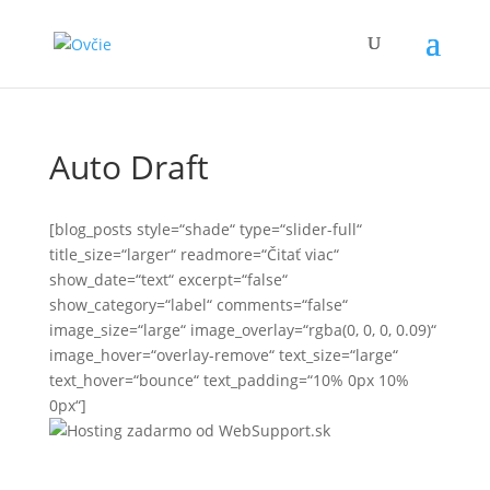
Auto Draft
[blog_posts style=“shade“ type=“slider-full“
title_size=“larger“ readmore=“Čitať viac“
show_date=“text“ excerpt=“false“
show_category=“label“ comments=“false“
image_size=“large“ image_overlay=“rgba(0, 0, 0, 0.09)“
image_hover=“overlay-remove“ text_size=“large“
text_hover=“bounce“ text_padding=“10% 0px 10%
0px“]