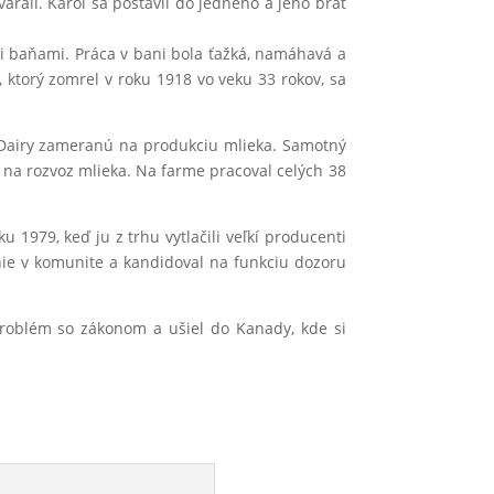
árali. Karol sa postavil do jedného a jeho brat
i baňami. Práca v bani bola ťažká, namáhavá a
 ktorý zomrel v roku 1918 vo veku 33 rokov, sa
m Dairy zameranú na produkciu mlieka. Samotný
 na rozvoz mlieka. Na farme pracoval celých 38
 1979, keď ju z trhu vytlačili veľkí producenti
anie v komunite a kandidoval na funkciu dozoru
problém so zákonom a ušiel do Kanady, kde si