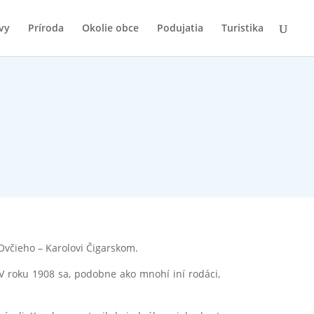
vy
Príroda
Okolie obce
Podujatia
Turistika
Ovčieho – Karolovi Čigarskom.
 V roku 1908 sa, podobne ako mnohí iní rodáci,