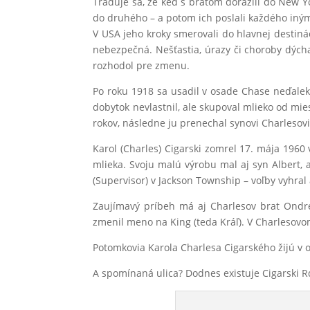
Traduje sa, že keď s bratom dorazili do New Yo
do druhého – a potom ich poslali každého i
V USA jeho kroky smerovali do hlavnej destin
nebezpečná. Nešťastia, úrazy či choroby dýcha
rozhodol pre zmenu.
Po roku 1918 sa usadil v osade Chase neďalek
dobytok nevlastnil, ale skupoval mlieko od mi
rokov, následne ju prenechal synovi Charlesovi.
Karol (Charles) Cigarski zomrel 17. mája 1960 
mlieka. Svoju malú výrobu mal aj syn Albert, 
(Supervisor) v Jackson Township – voľby vyhral
Zaujímavý príbeh má aj Charlesov brat Ondre
zmenil meno na King (teda Kráľ). V Charlesovo
Potomkovia Karola Charlesa Cigarského žijú v 
A spomínaná ulica? Dodnes existuje Cigarski R