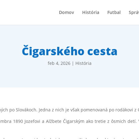
Domov
História
Futbal
Sprá
Čigarského cesta
feb 4, 2026
|
História
ných po Slovákoch. Jedna z nich je však pomenovaná po rodákovi z 
embra 1890 Jozefovi a Alžbete Čigarským ako tretie z ôsmich detí.