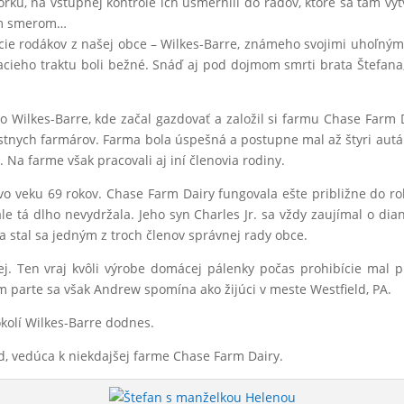
rku, na vstupnej kontrole ich usmernili do radov, ktoré sa tam vytv
ným smerom…
ácie rodákov z našej obce – Wilkes-Barre, známeho svojimi uhoľným
cieho traktu boli bežné. Snáď aj pod dojmom smrti brata Štefana,
o Wilkes-Barre, kde začal gazdovať a založil si farmu Chase Far
estnych farmárov. Farma bola úspešná a postupne mal až štyri autá
 Na farme však pracovali aj iní členovia rodiny.
vo veku 69 rokov. Chase Farm Dairy fungovala ešte približne do roku
ale tá dlho nevydržala. Jeho syn Charles Jr. sa vždy zaujímal o di
 a stal sa jedným z troch členov správnej rady obce.
j. Ten vraj kvôli výrobe domácej pálenky počas prohibície mal 
m parte sa však Andrew spomína ako žijúci v meste Westfield, PA.
okolí Wilkes-Barre dodnes.
d, vedúca k niekdajšej farme Chase Farm Dairy.