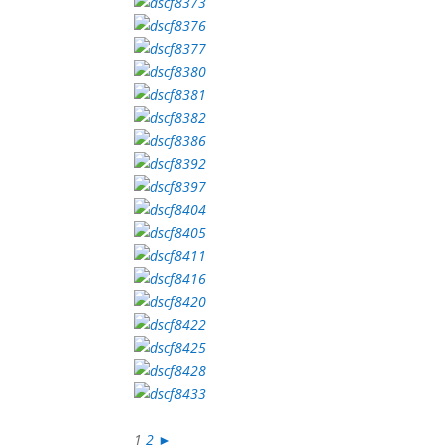
1
2
►