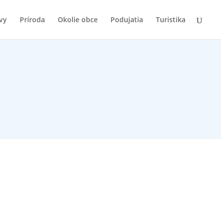
vy
Príroda
Okolie obce
Podujatia
Turistika