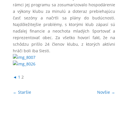
rámci jej programu sa zosumarizovalo hospodárenie
a výkony klubu za minulú a doteraz prebiehajúcu
časť sezóny a načrtli sa plány do budúcnosti.
Najdôležitejšie problémy, s ktorými klub zápasí sú
naďalej financie a neochota mladých športovať a
reprezentovať obec. Za všetko hovorí fakt, že na
schôdzu prišlo 24 členov klubu, z ktorých aktívni
hráči boli iba šiesti.
◄
1
2
←
Staršie
Novšie
→