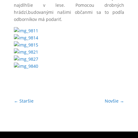
najdlhšie v lese. Pomocou drobných
hrádzí,budovanými našimi občanmi sa to podľa
odborníkov má podariť.
←
Staršie
Novšie
→