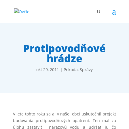
Protipovodňové
hrádze
okt 29, 2011
|
Príroda
,
Správy
V lete tohto roku sa aj v našej obci uskutočnil projekt
budovania protipovodňových opatrení. Ten mal za
úlohu zastaviť nárazovú vodu a udržať ju čo