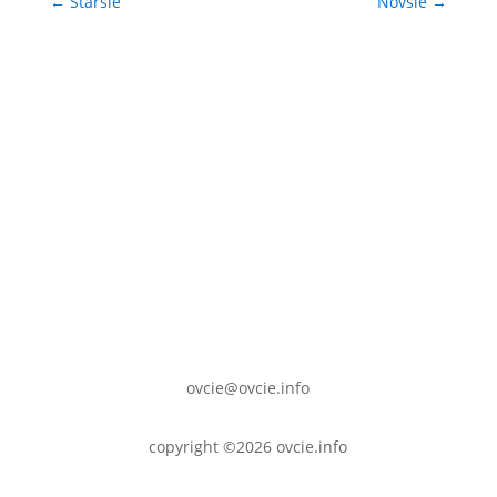
←
Staršie
Novšie
→
ovcie@ovcie.info
copyright ©2026 ovcie.info