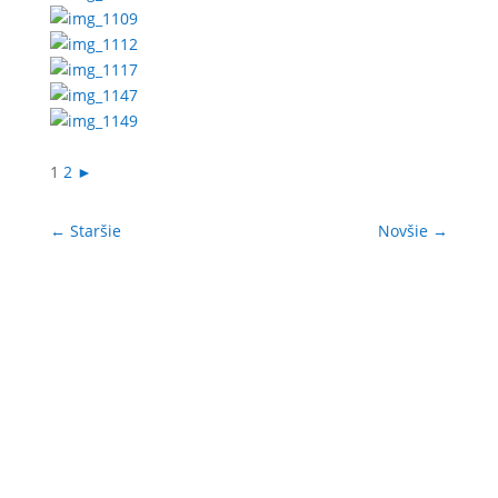
1
2
►
←
Staršie
Novšie
→