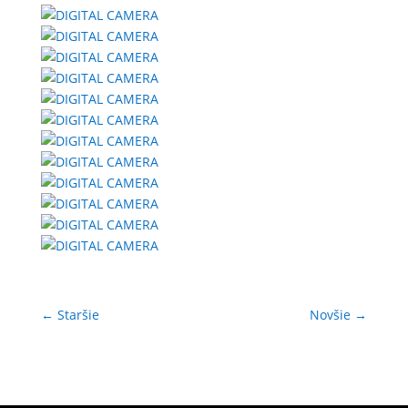
←
Staršie
Novšie
→