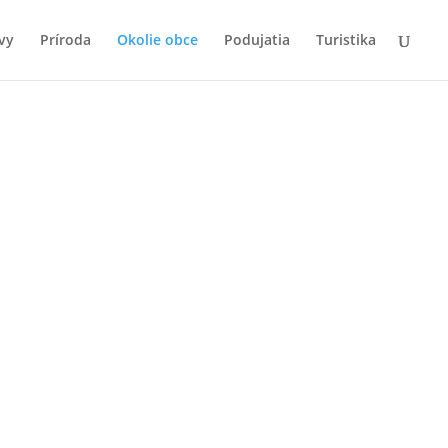
vy
Príroda
Okolie obce
Podujatia
Turistika