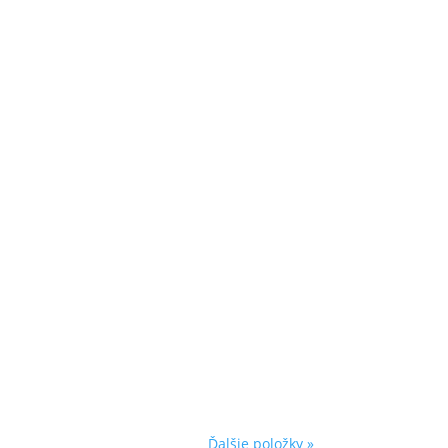
iská, dnes už nájdeme iba jedno, ktoré sa
ý býval v...
emí tu žili pokope Slováci, Nemci, Rusíni,
..
Ďalšie položky »